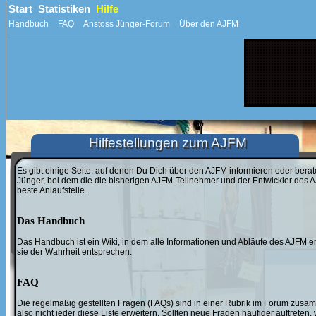
Start
Statistiken
Hilfe
Handbuch
FAQ
Anstoss Jünger-Forum
Über den AJFM
Hilfestellungen zum AJFM
Es gibt einige Seite, auf denen Du Dich über den AJFM informieren oder bera
Jünger, bei dem die die bisherigen AJFM-Teilnehmer und der Entwickler des 
beste Anlaufstelle.
Das Handbuch
Das Handbuch ist ein Wiki, in dem alle Informationen und Abläufe des AJFM e
sie der Wahrheit entsprechen.
FAQ
Die regelmäßig gestellten Fragen (FAQs) sind in einer Rubrik im Forum zusamm
also nicht jeder diese Liste erweitern. Sollten neue Fragen häufiger auftrete